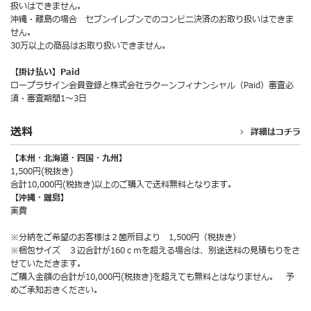
扱いはできません。
沖縄・離島の場合 セブンイレブンでのコンビニ決済のお取り扱いはできま
せん。
30万以上の商品はお取り扱いできません。
【掛け払い】Paid
ロープラサイン会員登録と株式会社ラクーンフィナンシャル（Paid）審査必
須・審査期間1～3日
送料
詳細はコチラ
【本州・北海道・四国・九州】
1,500円(税抜き)
合計10,000円(税抜き)以上のご購入で送料無料となります。
【沖縄・離島】
実費
※分納をご希望のお客様は２箇所目より 1,500円（税抜き）
※梱包サイズ ３辺合計が160ｃｍを超える場合は、別途送料の見積もりをさ
せていただきます。
ご購入金額の合計が10,000円(税抜き)を超えても無料とはなりません。 予
めご承知おきください。