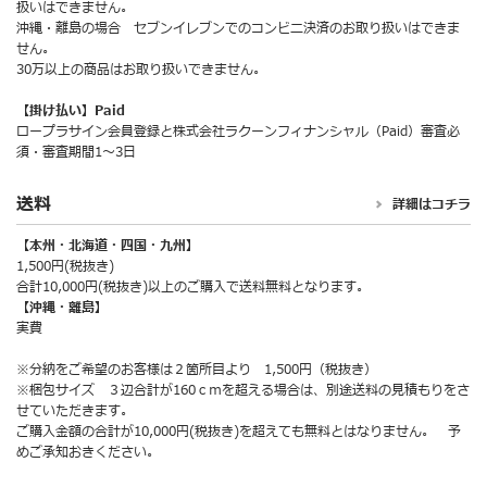
扱いはできません。
沖縄・離島の場合 セブンイレブンでのコンビニ決済のお取り扱いはできま
せん。
30万以上の商品はお取り扱いできません。
【掛け払い】Paid
ロープラサイン会員登録と株式会社ラクーンフィナンシャル（Paid）審査必
須・審査期間1～3日
送料
詳細はコチラ
【本州・北海道・四国・九州】
1,500円(税抜き)
合計10,000円(税抜き)以上のご購入で送料無料となります。
【沖縄・離島】
実費
※分納をご希望のお客様は２箇所目より 1,500円（税抜き）
※梱包サイズ ３辺合計が160ｃｍを超える場合は、別途送料の見積もりをさ
せていただきます。
ご購入金額の合計が10,000円(税抜き)を超えても無料とはなりません。 予
めご承知おきください。