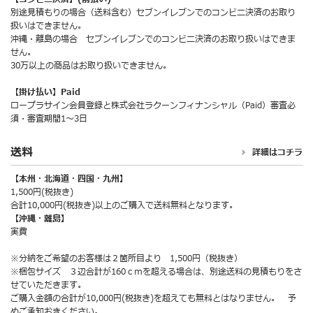
別途見積もりの場合（送料含む）セブンイレブンでのコンビニ決済のお取り
扱いはできません。
沖縄・離島の場合 セブンイレブンでのコンビニ決済のお取り扱いはできま
せん。
30万以上の商品はお取り扱いできません。
【掛け払い】Paid
ロープラサイン会員登録と株式会社ラクーンフィナンシャル（Paid）審査必
須・審査期間1～3日
送料
詳細はコチラ
【本州・北海道・四国・九州】
1,500円(税抜き)
合計10,000円(税抜き)以上のご購入で送料無料となります。
【沖縄・離島】
実費
※分納をご希望のお客様は２箇所目より 1,500円（税抜き）
※梱包サイズ ３辺合計が160ｃｍを超える場合は、別途送料の見積もりをさ
せていただきます。
ご購入金額の合計が10,000円(税抜き)を超えても無料とはなりません。 予
めご承知おきください。