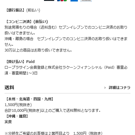
【銀行振込】
(前払い)
【コンビニ決済】(前払い)
別途見積もりの場合（送料含む）セブンイレブンでのコンビニ決済のお取り
扱いはできません。
沖縄・離島の場合 セブンイレブンでのコンビニ決済のお取り扱いはできま
せん。
30万以上の商品はお取り扱いできません。
【掛け払い】Paid
ロープラサイン会員登録と株式会社ラクーンフィナンシャル（Paid）審査必
須・審査期間1～3日
送料
詳細はコチラ
【本州・北海道・四国・九州】
1,500円(税抜き)
合計10,000円(税抜き)以上のご購入で送料無料となります。
【沖縄・離島】
実費
※分納をご希望のお客様は２箇所目より 1,500円（税抜き）