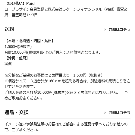
【掛け払い】Paid
ロープラサイン会員登録と株式会社ラクーンフィナンシャル（Paid）審査必
須・審査期間1～3日
送料
詳細はコチラ
【本州・北海道・四国・九州】
1,500円(税抜き)
合計10,000円(税抜き)以上のご購入で送料無料となります。
【沖縄・離島】
実費
※分納をご希望のお客様は２箇所目より 1,500円（税抜き）
※梱包サイズ ３辺合計が160ｃｍを超える場合は、別途送料の見積もりをさ
せていただきます。
ご購入金額の合計が10,000円(税抜き)を超えても無料とはなりません。 予
めご承知おきください。
返品・交換
詳細はコチラ
イメージ違いや誤発注等のお客様のご都合による返品は承っておりませんの
で、ご了承ください。